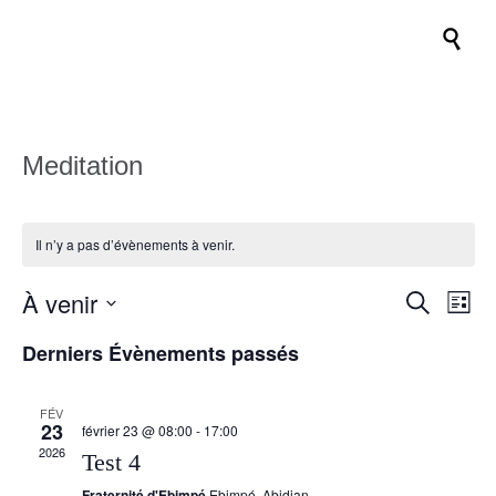

Meditation
Il n’y a pas d’évènements à venir.
À venir
Recher
Nav
Recherche
Liste
de
et
Sélectionnez
Derniers Évènements passés
vue
une
navigat
date.
Évè
de
FÉV
23
vues
février 23 @ 08:00
-
17:00
2026
Test 4
Évènem
Fraternité d'Ebimpé
Ebimpé, Abidjan