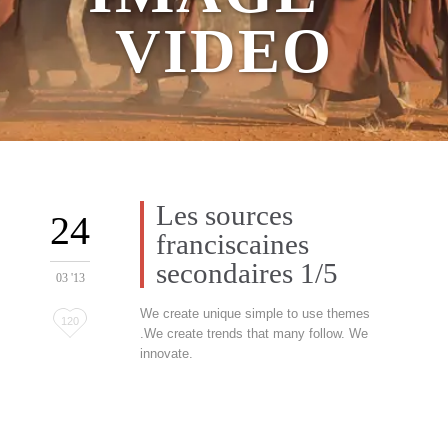
VIDEO
Les sources
24
franciscaines
secondaires 1/5
03 '13
We create unique simple to use themes
L'amour
120
.We create trends that many follow. We
c'
innovate.