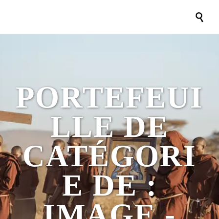

PORTEFEUI
LLE DE
CATÉGORI
E DE :
IMAGE -