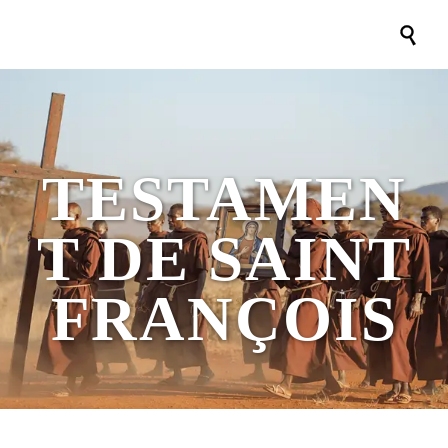

TESTAMEN
T DE SAINT
FRANÇOIS