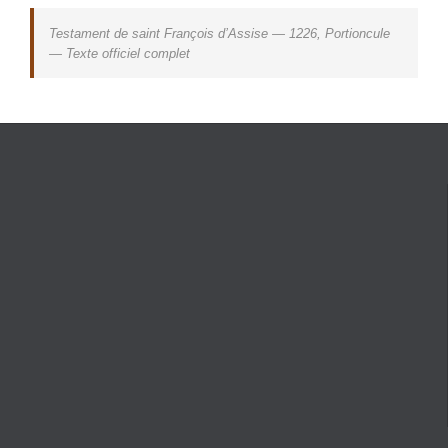
Testament de saint François d’Assise — 1226, Portioncule
— Texte officiel complet