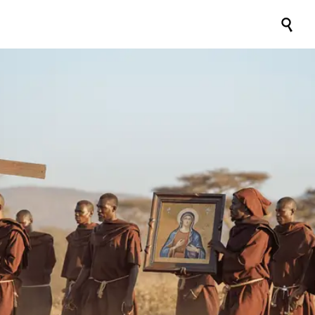

ORDRE
DES
FRÈRE
S
MINEU