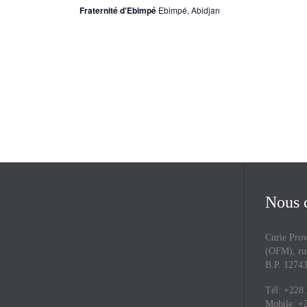
Fraternité d'Ebimpé
Ebimpé, Abidjan
Nous 
Curie Prov
(OFM), rue
B.P. 127
Tél: +228
Mobile: +