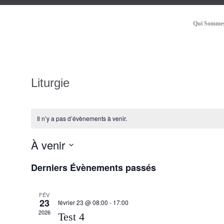
Qui Sommes
Liturgie
Il n’y a pas d’évènements à venir.
À venir
Sélectionnez
Derniers Évènements passés
une
date.
FÉV
23
février 23 @ 08:00
-
17:00
2026
Test 4