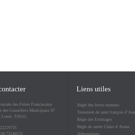
contacter
Liens utiles
inciale des Frères Franciscains
Règle des frères mineurs
 des Conseillers Municipaux 07
Testament de saint françois d’Ass
43 Lomé, TOGO,
Règle des Ermitages
Règle de sainte Claire d’Assise
 22229735
228 72140131
Admonitions