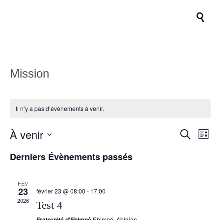

Mission
Il n’y a pas d’évènements à venir.
À venir
Recher
Nav
Recherche
Liste
de
et
Sélectionnez
Derniers Évènements passés
vue
une
navigat
date.
Évè
de
FÉV
23
vues
février 23 @ 08:00
-
17:00
2026
Test 4
Évènem
Fraternité d'Ebimpé
Ebimpé, Abidjan