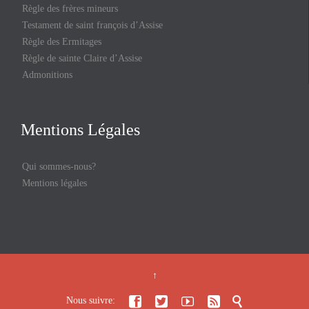
Règle des frères mineurs
Testament de saint françois d’Assise
Règle des Ermitages
Règle de sainte Claire d’Assise
Admonitions
Mentions Légales
Qui sommes-nous?
Mentions légales
↑





Nous suivre: