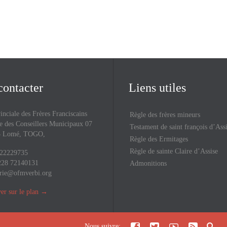
contacter
Liens utiles
inciale des Frères Franciscains
Règle des frères mineurs
 des Conseillers Municipaux 07
Testament de saint françois d’Ass
43 Lomé, TOGO,
Règle des Ermitages
Règle de sainte Claire d’Assise
 22229735
228 72140131
Admonitions
rie@ofmverbi.org
er sur le plan
→





Nous suivre: