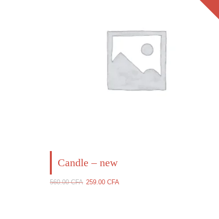
Candle – new
Le
Le
560.00
CFA
259.00
CFA
prix
prix
initial
actuel
était :
est :