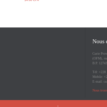
Nous 
Curie Prov
(OFM), rue
B.P. 127
Tél: +228
Mobile: +
E-mail:
cu
Nous trouv
↑