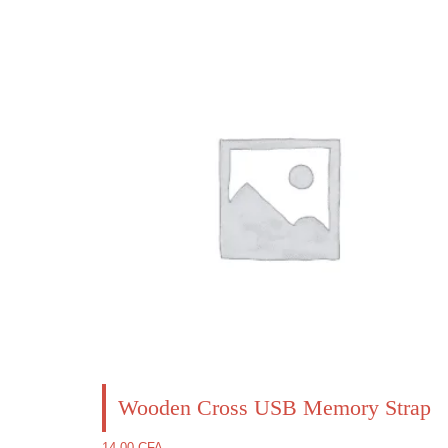
560.00 CFA.
259.00 CFA.
Wooden Cross USB Memory Strap
14.00
CFA