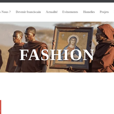
 Nous ?
Devenir franciscain
Actualité
Evènements
Homelies
Projets
FASHION
!