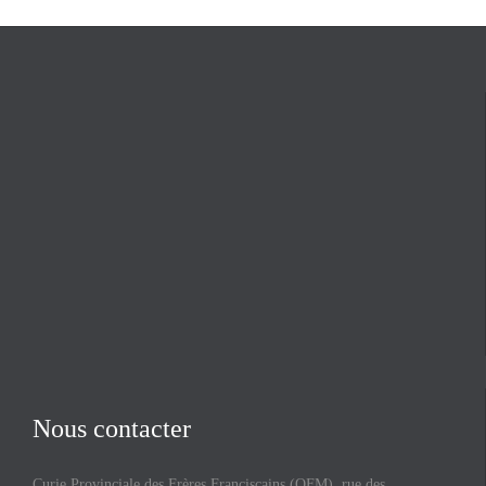
Nous contacter
Curie Provinciale des Frères Franciscains (OFM), rue des