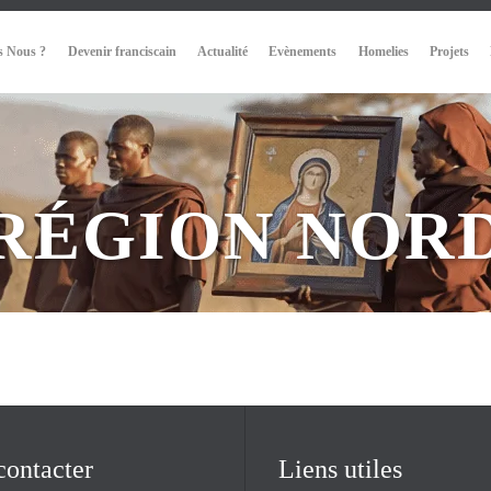
 Nous ?
Devenir franciscain
Actualité
Evènements
Homelies
Projets
RÉGION NOR
contacter
Liens utiles