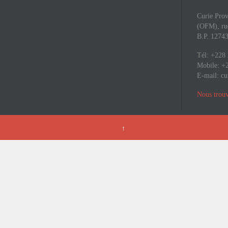
Curie Prov
(OFM), rue
B.P. 127
Tél: +228
Mobile: +
E-mail:
cu
Nous trouv
↑