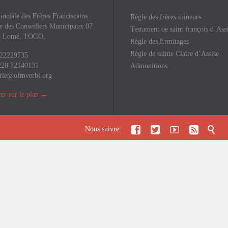
inciale des Frères Franciscains
Règle des frères mineurs
 des Conseillers Municipaux 07
Testament de saint françois d’Ass
43 Lomé, TOGO,
Règle des Ermitages
Règle de sainte Claire d’Assise
 22229735
228 72140131
Admonitions
rie@ofmverbi.org
er sur le plan
→





Nous suivre: