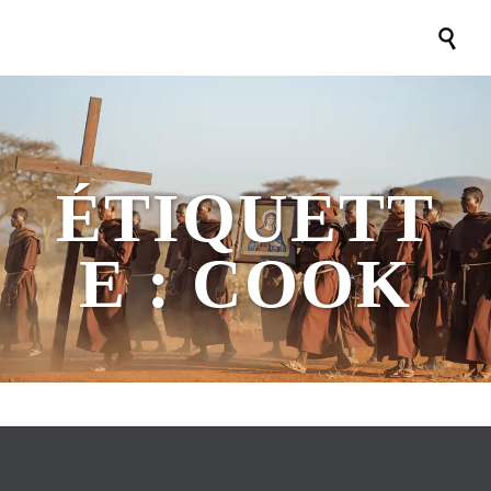

ÉTIQUETT
E :
COOK