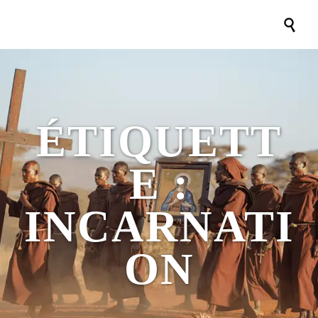

ÉTIQUETT
E :
INCARNATI
ON