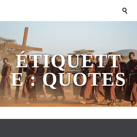

ÉTIQUETT
E :
QUOTES