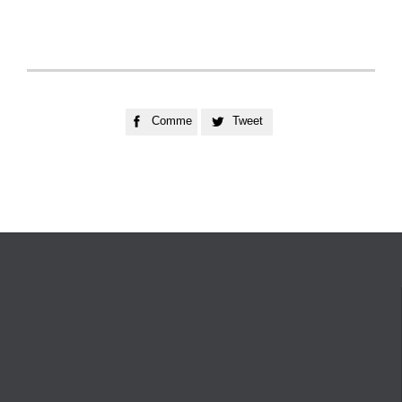
Comme
Tweet

