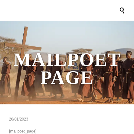

MAILPOET
PAGE
20/01/2023
[mailpoet_page]