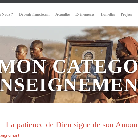
 Nous ?
Devenir franciscain
Actualité
Evènements
Homelies
Projets
MON CATEGO
NSEIGNEME
La patience de Dieu signe de son Amou
seignement