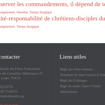
bserver les commandements, il dépend de to
seignement
,
Homélie
,
Temps liturgique
tité-responsabilité de chrétiens-disciples du
seignement
,
Temps liturgique
contacter
Liens utiles
inciale des Frères Franciscains
Règle des frères mineurs
 des Conseillers Municipaux 07
Testament de saint françois d’Ass
43 Lomé, TOGO,
Règle des Ermitages
Règle de sainte Claire d’Assise
 22229735
228 72140131
Admonitions
rie@ofmverbi.org
er sur le plan
→