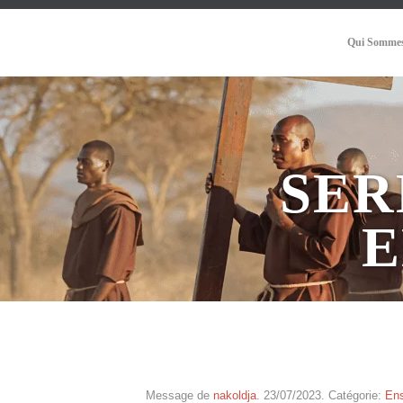
Qui Sommes
SER
E
Message de
nakoldja
. 23/07/2023. Catégorie:
En