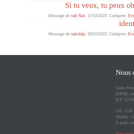
Si tu veux, tu peux o
Message de
nak Nak
. 17/02/2023. Catégorie:
En
iden
Message de
nakoldja
. 05/02/2023. Catégorie:
En
Nous 
Curie Prov
(OFM), rue
B.P. 127
Tél: +228
Mobile: +
E-mail:
cu
Nous trouv