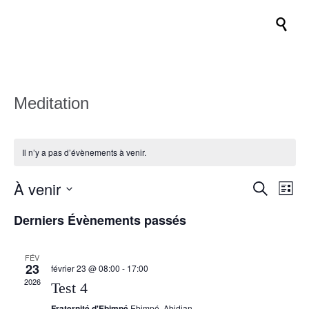

Meditation
Il n’y a pas d’évènements à venir.
À venir
Recher
Nav
Recherche
Liste
de
et
Sélectionnez
Derniers Évènements passés
vue
une
navigat
date.
Évè
de
FÉV
23
vues
février 23 @ 08:00
-
17:00
2026
Test 4
Évènem
Fraternité d'Ebimpé
Ebimpé, Abidjan