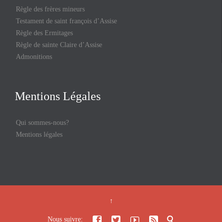
Règle des frères mineurs
Testament de saint françois d’Assise
Règle des Ermitages
Règle de sainte Claire d’Assise
Admonitions
Mentions Légales
Qui sommes-nous?
Mentions légales
↑





Nous suivre: