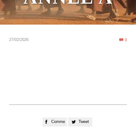
Com
27/02/2026
0

Comme
Tweet

