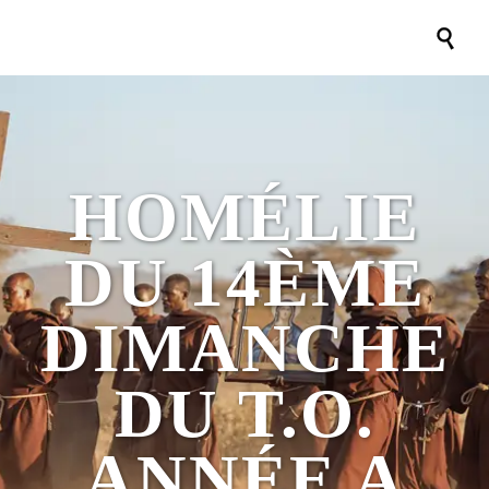

HOMÉLIE
DU 14ÈME
DIMANCHE
DU T.O.
ANNÉE A