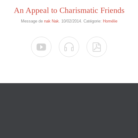
An Appeal to Charismatic Friends
Message de
nak Nak
. 10/02/2014. Catégorie:
Homélie


